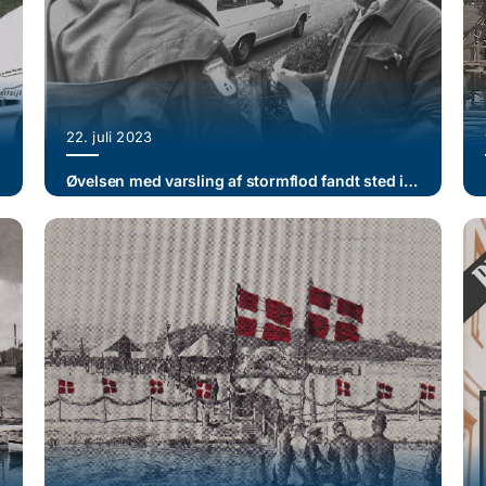
22. juli 2023
Øvelsen med varsling af stormflod fandt sted i september 1975. Kun godt fire måneder senere i januar 1976 kom to stormfloder forbi (I)