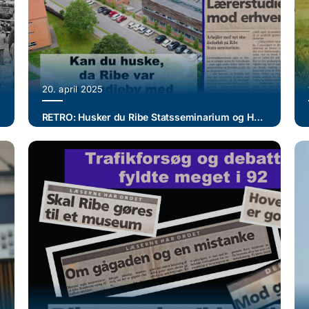
20. april 2025
RETRO: Husker du Ribe Statsseminarium og HF? Måske var du studerende eller udlejede bolig til studerende?