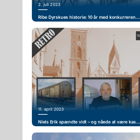
2. juli 2023
Ribe Dyrskues historie: 10 år med konkurrerende dyrskuer (II)
11. april 2023
Niels Erik spændte vidt – og nåede at være kasserer i Ribe HK, forpagter og ølkusk, inden han tog 20 år som taxachauf