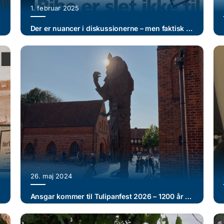
1. februar 2025
Der er nuancer i diskussionerne – men faktisk er der paralleller mellem gågade debatten i 1992 og trafikforsøgene i 2024/25
26. maj 2024
Ansgar kommer til Tulipanfest 2026 – 1200 år efter han besøgte Ribe første gang