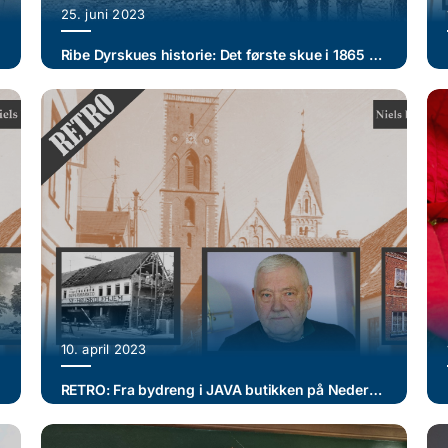
25. juni 2023
Ribe Dyrskues historie: Det første skue i 1865 og den nye grænse (I)
10. april 2023
før
RETRO: Fra bydreng i JAVA butikken på Nederdammen 38 til disponent i JAVA-marked i Saltgade