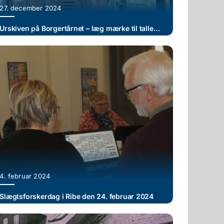
27. december 2024
Urskiven på Borgertårnet – læg mærke til tallene i hjørnerne 1-8-8-4 – hvad mon de henviser til?
4. februar 2024
Slægtsforskerdag i Ribe den 24. februar 2024