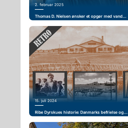
2. februar 2025
Thomas D. Nielsen ønsker et opgør med vandmærker og kommunens enegang på historiske billeder
15. juli 2024
Ribe Dyrskues historie: Danmarks befrielse og 1950’ernes opblomstring (V)