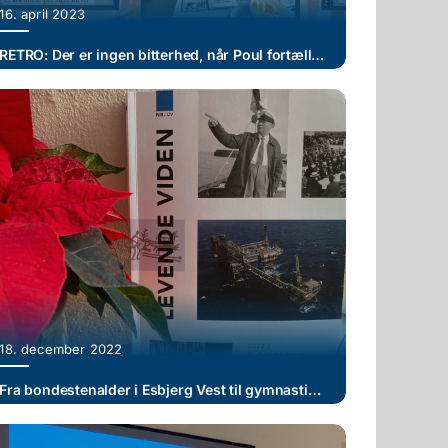
16. april 2023
RETRO: Der er ingen bitterhed, når Poul fortæller om sit mangeårige liv som købmand i Ribe – kunderne valgte discountbutikkerne!
18. december 2022
Fra bondestenalder i Esbjerg Vest til gymnastik og olieboringer i det tyvende århundrede – Museernes årsskrift ”Levende Viden” er udkommet