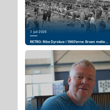
7. juli 2025
RETRO: Ribe Dyrskue i 1960’erne: Broen mellem by og land – og år med rekorder (I)