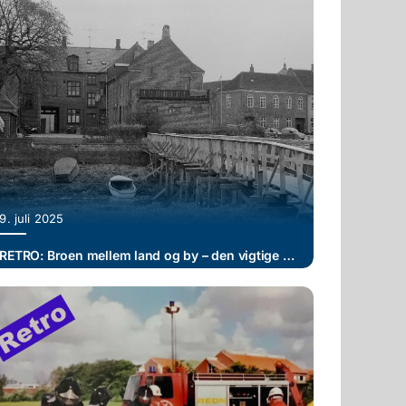
9. juli 2025
RETRO: Broen mellem land og by – den vigtige adgang til Ribe Dyrskue på Hovedengen (II)