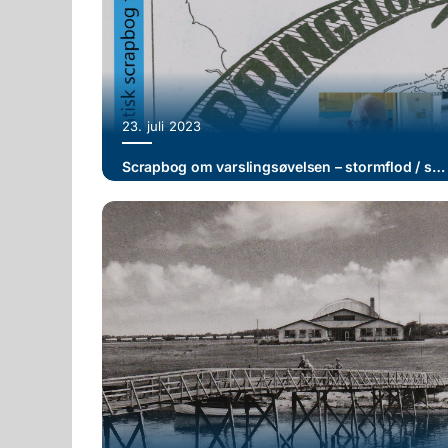
23. juli 2023
Scrapbog om varslingsøvelsen – stormflod / springflod – udarbejdet af Bent Christensen og Ernst Jensen (II)