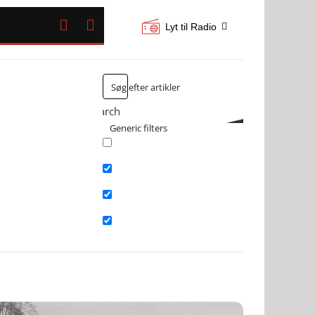


Lyt til Radio
Search
Generic filters
Exact matches only
Search in title
Search in content
Search in excerpt