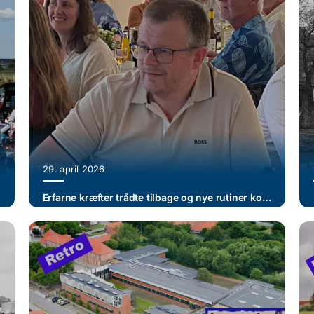
Vand og Trafik
Sport
Kultur
Musik
Mærkedage
29. april 2026
Erfarne kræfter trådte tilbage og nye rutiner kom til
Så’ det sagt!
Retro
Dødsfald