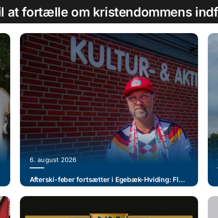
l at fortælle om kristendommens indfø
6. august 2026
Afterski-feber fortsætter i Egebæk-Hviding: Flere “sportschefer” melder udsolgt