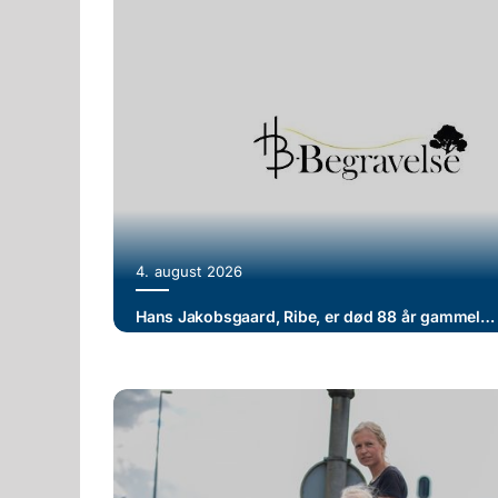
4. august 2026
Hans Jakobsgaard, Ribe, er død 88 år gammel. Bisættelse fra Ribe Domkirke tirsdag d. 11. august kl. 14:30.