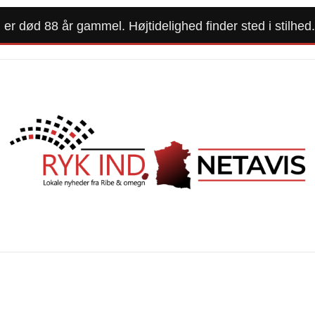
r død 88 år gammel. Højtidelighed finder sted i stilhed.
Forside
Kommunalvalg 2025
Alle Artikler