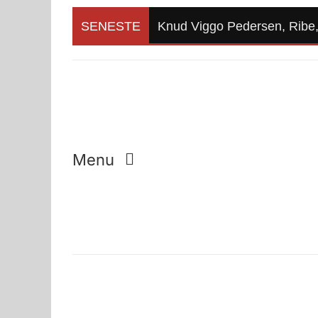
Skip
to
SENESTE
Knud Viggo Pedersen, Ribe, e
content
Menu