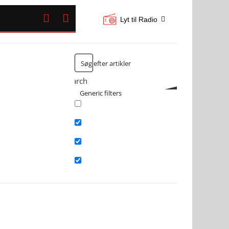


Lyt til Radio
Search
Generic filters
Exact matches only
Search in title
Search in content
Search in excerpt