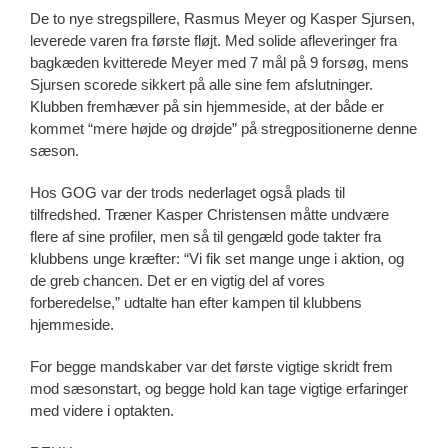
De to nye stregspillere, Rasmus Meyer og Kasper Sjursen,
leverede varen fra første fløjt. Med solide afleveringer fra
bagkæden kvitterede Meyer med 7 mål på 9 forsøg, mens
Sjursen scorede sikkert på alle sine fem afslutninger.
Klubben fremhæver på sin hjemmeside, at der både er
kommet “mere højde og drøjde” på stregpositionerne denne
sæson.
Hos GOG var der trods nederlaget også plads til
tilfredshed. Træner Kasper Christensen måtte undvære
flere af sine profiler, men så til gengæld gode takter fra
klubbens unge kræfter: “Vi fik set mange unge i aktion, og
de greb chancen. Det er en vigtig del af vores
forberedelse,” udtalte han efter kampen til klubbens
hjemmeside.
For begge mandskaber var det første vigtige skridt frem
mod sæsonstart, og begge hold kan tage vigtige erfaringer
med videre i optakten.