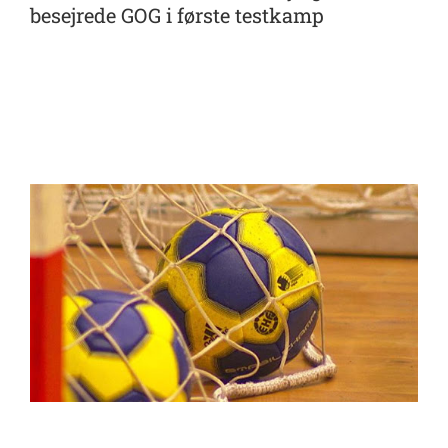
besejrede GOG i første testkamp
View
Larger
Image