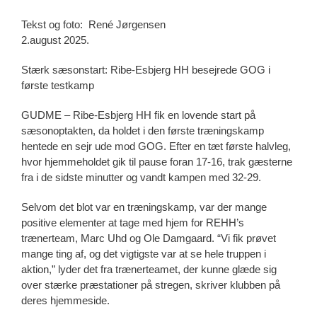
Tekst og foto: René Jørgensen
2.august 2025.
Stærk sæsonstart: Ribe-Esbjerg HH besejrede GOG i
første testkamp
GUDME – Ribe-Esbjerg HH fik en lovende start på
sæsonoptakten, da holdet i den første træningskamp
hentede en sejr ude mod GOG. Efter en tæt første halvleg,
hvor hjemmeholdet gik til pause foran 17-16, trak gæsterne
fra i de sidste minutter og vandt kampen med 32-29.
Selvom det blot var en træningskamp, var der mange
positive elementer at tage med hjem for REHH’s
trænerteam, Marc Uhd og Ole Damgaard. “Vi fik prøvet
mange ting af, og det vigtigste var at se hele truppen i
aktion,” lyder det fra trænerteamet, der kunne glæde sig
over stærke præstationer på stregen, skriver klubben på
deres hjemmeside.