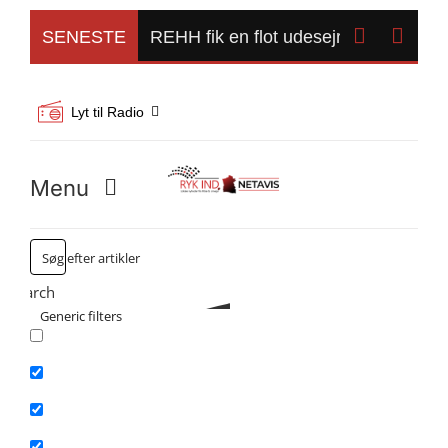
Skip
to


SENESTE
REHH fik en flot udesejr over BSH i 
content
Lyt til Radio
Menu
Forside
Search
Kommunalvalg 2025
Generic filters
Exact matches only
Alle Artikler
Search in title
Vand og Trafik
Search in content