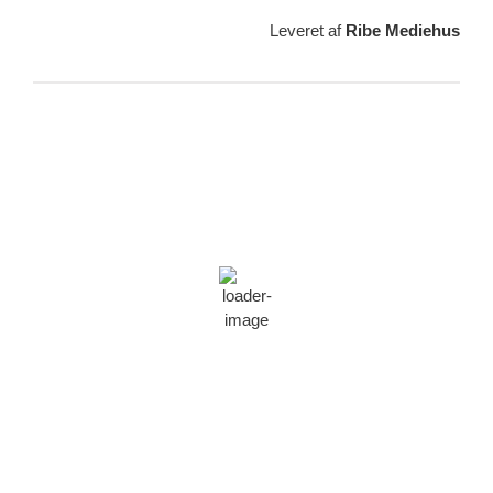
Leveret af
Ribe Mediehus
Vejrudsigt
Ribe, DK
14:51,
04/08/2026
26
°C
klar himmel
56 %
1012 min bror
29 Km/h
Vindstød:
36 Km/h
Skyer:
6%
Synlighed:
10 km
Solopgang:
05:37
Solnedgang:
21:24