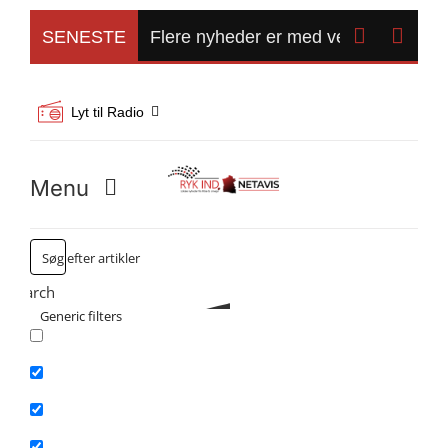
Skip
to


SENESTE
Flere nyheder er med ved torsdagens
content
Lyt til Radio
Menu
Forside
Search
Kommunalvalg 2025
Generic filters
Exact matches only
Alle Artikler
Search in title
Vand og Trafik
Search in content