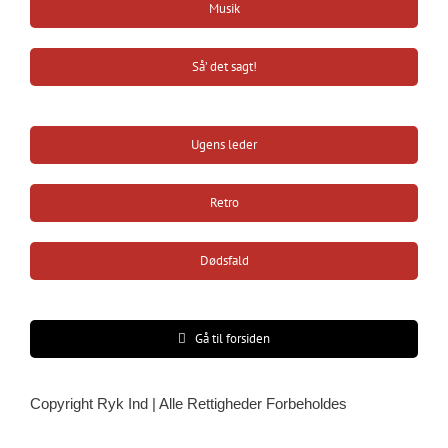
Musik
Så’ det sagt!
Ugens leder
Retro
Dødsfald
Gå til forsiden
Copyright Ryk Ind | Alle Rettigheder Forbeholdes