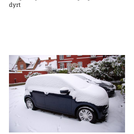
dyrt
View
Larger
Image