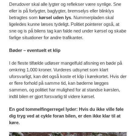
Derudover skal alle lygter og reflekser være synlige. Sne
eller is på forlygter, baglygter, bremselys eller blinklys
betragtes som
kørsel uden lys
. Nummerpladen skal
ligeledes kunne læses tydeligt. Politiet pointerer også, at
sne og is på bilens tag kan falde ned under kørsel og skabe
farlige situationer for andre trafikanter.
Bøder – eventuelt et klip
I de fleste tilfælde udløser mangelfuld afisning en bøde på
omkring 1.000 kroner. Vurderes udsynet som klart
uforsvarligt, kan det også koste et klip i kørekortet. Hvis der
er flere forhold på samme tid, kan bøderne lægges
sammen, og politiet har mulighed for at standse kørslen,
indtil bilen er gjort forsvarlig til videre kørsel.
En god tommelfingerregel lyder: Hvis du ikke ville føle
dig tryg ved at cykle foran bilen, er den ikke klar til at
køre.