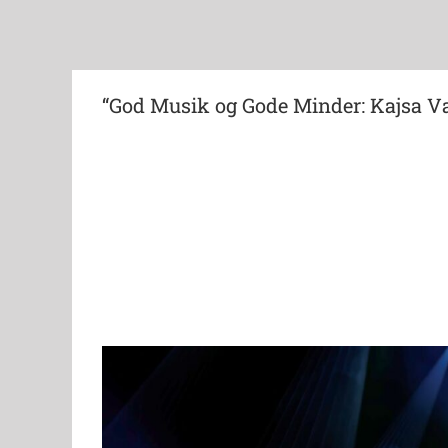
“God Musik og Gode Minder: Kajsa Va
View
Larger
Image