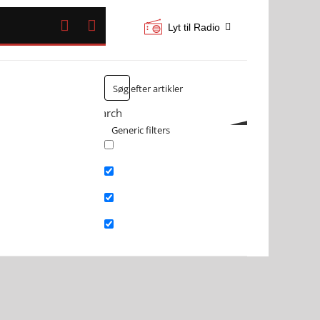


Lyt til Radio
Search
Generic filters
Exact matches only
Search in title
Search in content
Search in excerpt