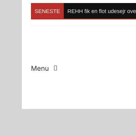
Skip
to
SENESTE
REHH fik en flot udesejr ov
content
Menu