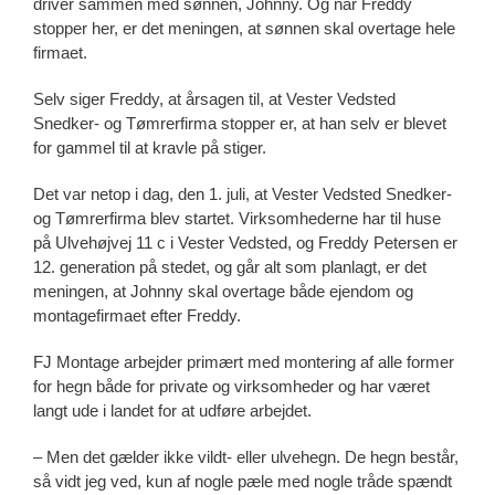
driver sammen med sønnen, Johnny. Og når Freddy
stopper her, er det meningen, at sønnen skal overtage hele
firmaet.
Selv siger Freddy, at årsagen til, at Vester Vedsted
Snedker- og Tømrerfirma stopper er, at han selv er blevet
for gammel til at kravle på stiger.
Det var netop i dag, den 1. juli, at Vester Vedsted Snedker-
og Tømrerfirma blev startet. Virksomhederne har til huse
på Ulvehøjvej 11 c i Vester Vedsted, og Freddy Petersen er
12. generation på stedet, og går alt som planlagt, er det
meningen, at Johnny skal overtage både ejendom og
montagefirmaet efter Freddy.
FJ Montage arbejder primært med montering af alle former
for hegn både for private og virksomheder og har været
langt ude i landet for at udføre arbejdet.
– Men det gælder ikke vildt- eller ulvehegn. De hegn består,
så vidt jeg ved, kun af nogle pæle med nogle tråde spændt