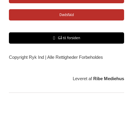
Dødsfald
Gå til forsiden
Copyright Ryk Ind | Alle Rettigheder Forbeholdes
Leveret af
Ribe Mediehus
Vejrudsigt
Ribe, DK
08:11,
09/08/2026
15
°C