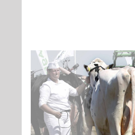
View
Larger
Image