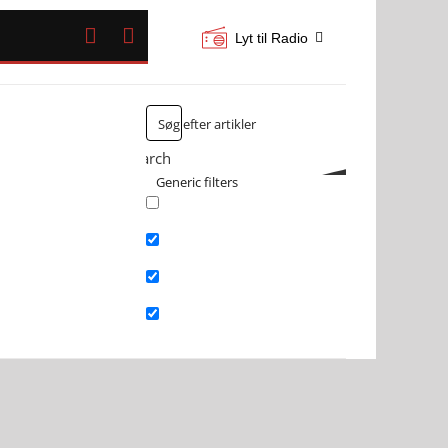


Lyt til Radio
Search
Generic filters
Exact matches only
Search in title
Search in content
Search in excerpt