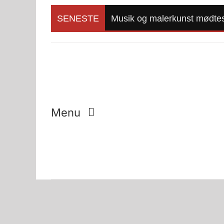
Skip
to
SENESTE
Musik og malerkunst mødtes 
content
Menu