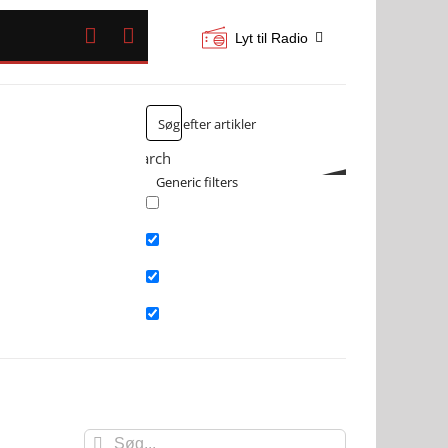


Lyt til Radio
Search
Generic filters
Exact matches only
Search in title
Search in content
Search in excerpt
Søg