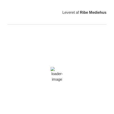
Leveret af
Ribe Mediehus
Vejrudsigt
Ribe, DK
12:05,
08/08/2026
19
°C
få skyer
61 %
1023 min bror
21 Km/h
Vindstød:
22 Km/h
Skyer:
16%
Synlighed:
10 km
Solopgang:
05:44