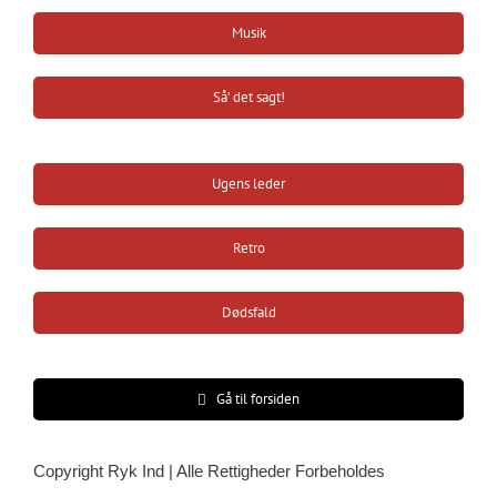
Musik
Så’ det sagt!
Ugens leder
Retro
Dødsfald
Gå til forsiden
Copyright Ryk Ind | Alle Rettigheder Forbeholdes