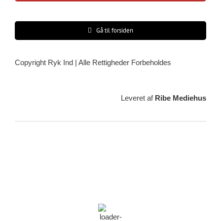
Gå til forsiden
Copyright Ryk Ind | Alle Rettigheder Forbeholdes
Leveret af
Ribe Mediehus
Vejrudsigt
Ribe, DK
20:19,
08/08/2026
21
°C
klar himmel