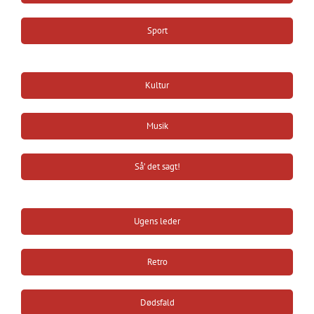
Sport
Kultur
Musik
Så’ det sagt!
Ugens leder
Retro
Dødsfald