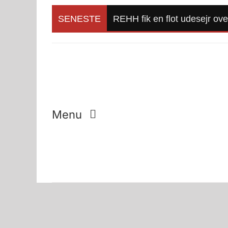
Skip
to
SENESTE
REHH fik en flot udesejr ov
content
Menu