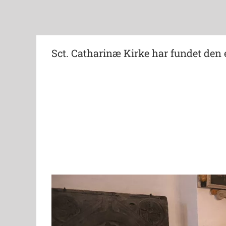
Sct. Catharinæ Kirke har fundet den en
View
Larger
Image