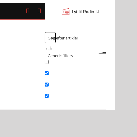


Lyt til Radio
Search
Generic filters
Exact matches only
Search in title
Search in content
Search in excerpt