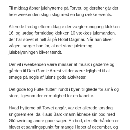
Til middag åbner julehytterne på Torvet, og derefter går det
hele weekenden slag i slag med en lang række events.
Allerede fredag eftermiddag e der vægterrundgang klokken
16, og lørdag formiddag klokken 10 vækkes julemanden,
der har sovet et helt år på Hotel Dagmar. Når han bliver
vågen, sørger han for, at det store juletræ og
julebelysningen bliver tændt.
Der vil i weekenden være masser af musik i gaderne og i
gården til Den Gamle Arrest vil der være lejlighed til at
smage på nogle af julens gode aktiviteter.
Det gode tog Futte ”futter” rundt i byen til glæde for små og
store, ligesom der er mulighed for en kanetur.
Hvad hytterne på Torvet angår, var der allerede torsdag
snigpremiere, da Klaus Barckmann åbnede sin bod med
Glühwein og andre gode sager. En bod, der efterhånden er
blevet et samlingspunkt for mange i løbet af december, og