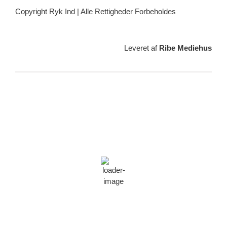
Copyright Ryk Ind | Alle Rettigheder Forbeholdes
Leveret af
Ribe Mediehus
Vejrudsigt
Ribe, DK
10:22,
09/08/2026
19
°C
skydække
67 %
1014 min bror
17 Km/h
Vindstød:
25 Km/h
Skyer:
100%