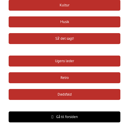
Kultur
Musik
Så’ det sagt!
Ugens leder
Retro
Dødsfald
Gå til forsiden