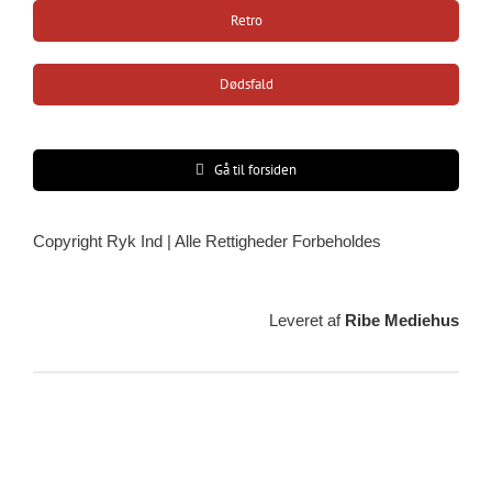
Retro
Dødsfald
Gå til forsiden
Copyright Ryk Ind | Alle Rettigheder Forbeholdes
Leveret af
Ribe Mediehus
Vejrudsigt
Ribe, DK
08:54,
09/08/2026