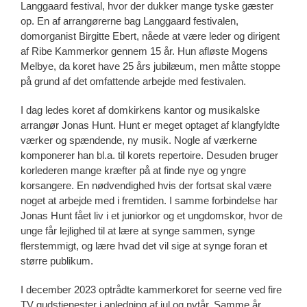
Langgaard festival, hvor der dukker mange tyske gæster
op. En af arrangørerne bag Langgaard festivalen,
domorganist Birgitte Ebert, nåede at være leder og dirigent
af Ribe Kammerkor gennem 15 år. Hun afløste Mogens
Melbye, da koret have 25 års jubilæum, men måtte stoppe
på grund af det omfattende arbejde med festivalen.
I dag ledes koret af domkirkens kantor og musikalske
arrangør Jonas Hunt. Hunt er meget optaget af klangfyldte
værker og spændende, ny musik. Nogle af værkerne
komponerer han bl.a. til korets repertoire. Desuden bruger
korlederen mange kræfter på at finde nye og yngre
korsangere. En nødvendighed hvis der fortsat skal være
noget at arbejde med i fremtiden. I samme forbindelse har
Jonas Hunt fået liv i et juniorkor og et ungdomskor, hvor de
unge får lejlighed til at lære at synge sammen, synge
flerstemmigt, og lære hvad det vil sige at synge foran et
større publikum.
I december 2023 optrådte kammerkoret for seerne ved fire
TV gudstjenester i anledning af jul og nytår. Samme år