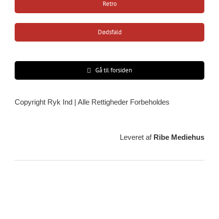
Retro
Dødsfald
Gå til forsiden
Copyright Ryk Ind | Alle Rettigheder Forbeholdes
Leveret af
Ribe Mediehus
Vejrudsigt
Ribe, DK
08:07,
09/08/2026