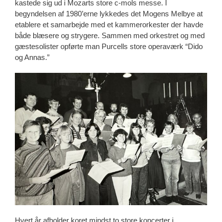
kastede sig ud i Mozarts store c-mols messe. I
begyndelsen af 1980’erne lykkedes det Mogens Melbye at
etablere et samarbejde med et kammerorkester der havde
både blæsere og strygere. Sammen med orkestret og med
gæstesolister opførte man Purcells store operaværk “Dido
og Annas.”
Hvert år afholder koret mindst to store koncerter i