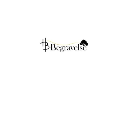
View
Larger
Image