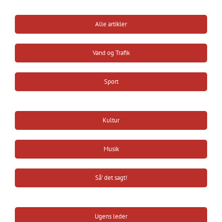
Alle artikler
Vand og Trafik
Sport
Kultur
Musik
Så’ det sagt!
Ugens leder