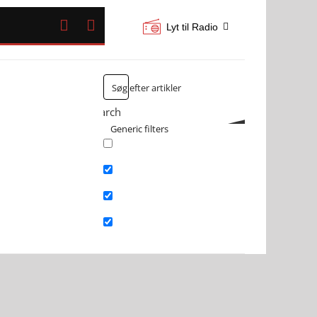


Lyt til Radio
Search
Generic filters
Exact matches only
Search in title
Search in content
Search in excerpt