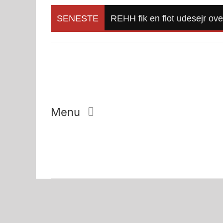
Skip
to
SENESTE
REHH fik en flot udesejr ov
content
Menu