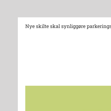
Nye skilte skal synliggøre parkering
View
Larger
Image