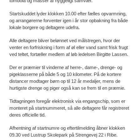
tombola og masser af hyggeligt samvær.
Startskuddet lyder klokken 10.00 efter fælles opvarmning,
og arrangørerne forventer igen i år stor opbakning fra både
lokale borgere og deltagere udefra.
Alle deltagere bliver belønnet ved målstregen, hvor der
venter en forfriskning i form af øl eller vand samt frisk frugt
ved teltet, fortæller medlem af løb ledelsen Birgitte Lassen.
Der er præmier til vinderne af herre-, dame-, drenge- og
pigeklasserne på både 5 og 10 kilometer. På de kortere
distancer modtager børn op til 12 år medaljer, mens de
hurtigste drenge og piger også kan se frem til en præmie.
Tidtagningen foregår elektronisk via engangschip, som er
monteret på startnummeret, så alle deltagere får registreret
deres officielle tid.
Afhentning af startnumre og eftertilmelding åbner klokken
09.30 ved Lustrup Skolepark på Strengevej 22 i Ribe.