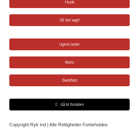
Musik
Så’ det sagt!
Ugens leder
Retro
Dødsfald
Gå til forsiden
Copyright Ryk Ind | Alle Rettigheder Forbeholdes