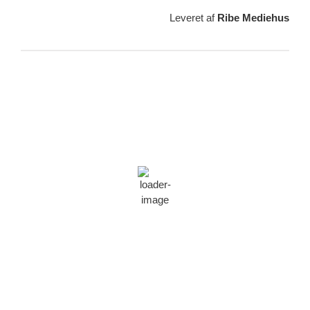
Leveret af
Ribe Mediehus
Vejrudsigt
Ribe, DK
04:13,
10/08/2026
15
°C
kraftig regn
88 %
1010 min bror
15 Km/h
Vindstød:
26 Km/h
Skyer:
100%
Synlighed:
10 km
Solopgang:
05:48
Solnedgang:
21:12