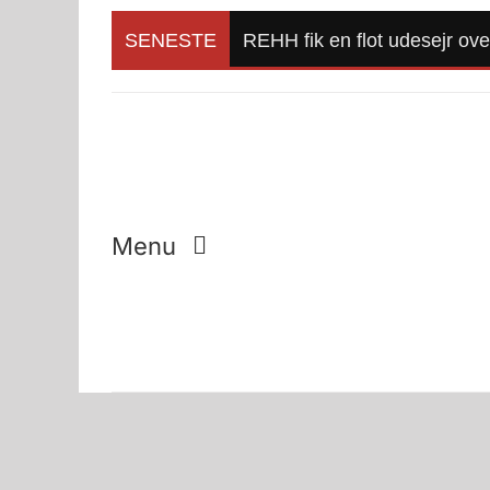
Skip
to
SENESTE
REHH fik en flot udesejr ov
content
Menu