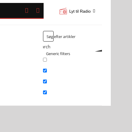


Lyt til Radio
Search
Generic filters
Exact matches only
Search in title
Search in content
Search in excerpt