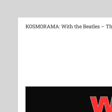
KOSMORAMA: With the Beatles – The
View
Larger
Image