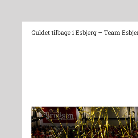
Guldet tilbage i Esbjerg – Team Esbje
View
Larger
Image