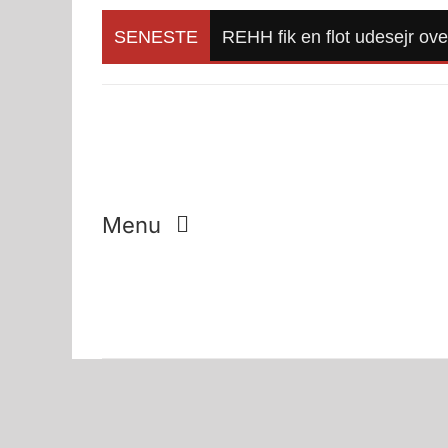
Skip
to
SENESTE
REHH fik en flot udesejr ov
content
Menu