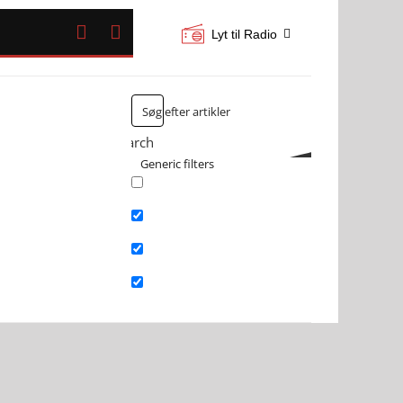


Lyt til Radio
Search
Generic filters
Exact matches only
Search in title
Search in content
Search in excerpt