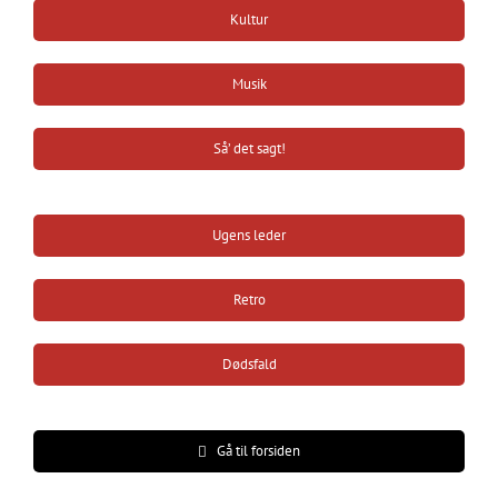
Kultur
Musik
Så’ det sagt!
Ugens leder
Retro
Dødsfald
Gå til forsiden