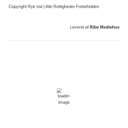
Copyright Ryk Ind | Alle Rettigheder Forbeholdes
Leveret af
Ribe Mediehus
Vejrudsigt
Ribe, DK
15:33,
07/08/2026
17
°C
spredte skyer
66 %
1021 min bror
27 Km/h
Vindstød:
33 Km/h
Skyer:
39%