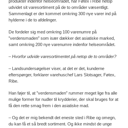
produkter indenfor helseområdet, har Føtex i Ribe netop
udvidet sit varesortiment på de to områder væsentligt.
Sammenlagt er der kommet omkring 300 nye varer ind på
hylderne i de to afdelinger.
De fordeler sig med omkring 100 varenumre på
”verdensmaden” som især dækker det asiatiske marked,
samt omkring 200 nye varenumre indenfor helseområdet.
–
Hvorfor udvide varesortimentet på netop de to områder?
– Landsundersøgelser viser, at det er det, kunderne
efterspørger, forklarer varehuschef Lars Slotsager, Føtex,
Ribe.
Han føjer til, at ”verdensmaden” rummer meget lige fra alle
mulige former for nudler til krydderier, der skal bruges for at
få den rette smag frem i den asiatiske mad.
– Og det er mig bekendt det eneste sted i Ribe og omegn,
du kan få et så bredt sortiment. Og ikke mindst de unge