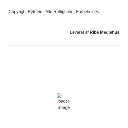
Copyright Ryk Ind | Alle Rettigheder Forbeholdes
Leveret af
Ribe Mediehus
Vejrudsigt
Ribe, DK
12:42,
09/08/2026
22
°C
skydække
55 %
1014 min bror
20 Km/h
Vindstød:
25 Km/h