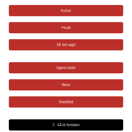
Kultur
Musik
Så’ det sagt!
Ugens leder
Retro
Dødsfald
Gå til forsiden