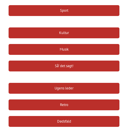
Sport
Kultur
Musik
Så’ det sagt!
Ugens leder
Retro
Dødsfald