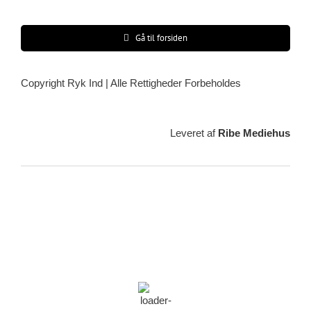
Gå til forsiden
Copyright Ryk Ind | Alle Rettigheder Forbeholdes
Leveret af
Ribe Mediehus
Vejrudsigt
Ribe, DK
16:52,
05/08/2026
21
°C
klar himmel