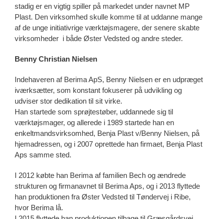
stadig er en vigtig spiller på markedet under navnet MP
Plast. Den virksomhed skulle komme til at uddanne mange
af de unge initiativrige værktøjsmagere, der senere skabte
virksomheder i både Øster Vedsted og andre steder.
Benny Christian Nielsen
Indehaveren af Berima ApS, Benny Nielsen er en udpræget
iværksætter, som konstant fokuserer på udvikling og
udviser stor dedikation til sit virke.
Han startede som sprøjtestøber, uddannede sig til
værktøjsmager, og allerede i 1989 startede han en
enkeltmandsvirksomhed, Benja Plast v/Benny Nielsen, på
hjemadressen, og i 2007 oprettede han firmaet, Benja Plast
Aps samme sted.
I 2012 købte han Berima af familien Bech og ændrede
strukturen og firmanavnet til Berima Aps, og i 2013 flyttede
han produktionen fra Øster Vedsted til Tøndervej i Ribe,
hvor Berima lå.
I 2015 flyttede han produktionen tilbage til Græsgårdsvej,