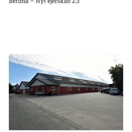
Berima – Nyt ejerskab 2:3
View
Larger
Image