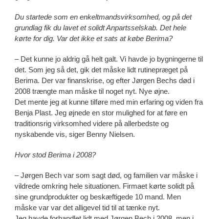
Du startede som en enkeltmandsvirksomhed, og på det
grundlag fik du lavet et solidt Anpartsselskab. Det hele
kørte for dig. Var det ikke et sats at købe Berima?
– Det kunne jo aldrig gå helt galt. Vi havde jo bygningerne til
det. Som jeg så det, gik det måske lidt rutinepræget på
Berima. Der var finanskrise, og efter Jørgen Bechs død i
2008 trængte man måske til noget nyt. Nye øjne.
Det mente jeg at kunne tilføre med min erfaring og viden fra
Benja Plast. Jeg øjnede en stor mulighed for at føre en
traditionsrig virksomhed videre på allerbedste og
nyskabende vis, siger Benny Nielsen.
Hvor stod Berima i 2008?
– Jørgen Bech var som sagt død, og familien var måske i
vildrede omkring hele situationen. Firmaet kørte solidt på
sine grundprodukter og beskæftigede 10 mand. Men
måske var var det alligevel tid til at tænke nyt.
Jeg havde forhandlet lidt med Jørgen Bech i 2008, men i