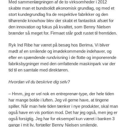
Med sammenlægningen af de to virksomheder i 2012
skabte man et bundsolidt økonomisk grundlag, og med et
stort kundegrundlag fra de respektive fabrikker og den
tilhørende knowhow blev der skabt et fantastisk afsæt for
den innovation og fokus på kvalitet, som Benny Nielsen
brænder så meget for. Firmaet står godt rustet til fremtiden.
Ryk Ind Ribe har været på besøg hos Berima. Vi bliver
mødt af en smilende og imødekommende indehaver, og
efter en spændende rundvisning i de flotte og imponerende
fabriksbygninger med den omfattende maskinpark var der
tid til en samtale med direktøren.
Hvordan vil du beskrive dig selv?
– Hmm, jeg er vel nok en entreprenør-type, der hele tiden
har mange bolde i luften. Jeg vil gerne have, at tingene
spiller. Når man hele tiden tænker i nye produkter, skal man
også have en vis portion mod. Det har jeg også, men jeg er
også forsigtig. Jeg har for eksempel kun været i banken 3
gange i mit liv, fortæller Benny Nielsen smilende.