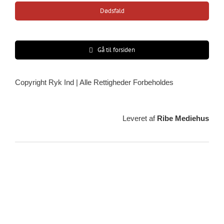
Dødsfald
Gå til forsiden
Copyright Ryk Ind | Alle Rettigheder Forbeholdes
Leveret af
Ribe Mediehus
Vejrudsigt
Ribe, DK
23:12,
04/08/2026
21
°C