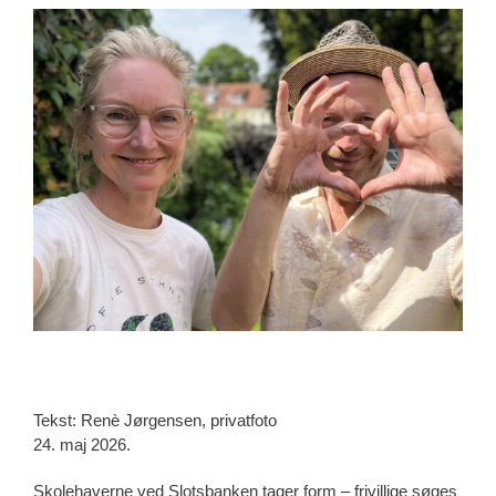
View
Larger
Image
Tekst: Renè Jørgensen, privatfoto
24. maj 2026.
Skolehaverne ved Slotsbanken tager form – frivillige søges