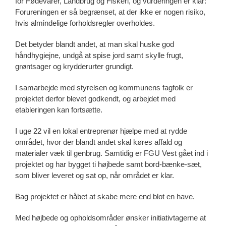
for Fødevarer, Landbrug og Fiskeri, og vurderingen er klar:
Forureningen er så begrænset, at der ikke er nogen risiko,
hvis almindelige forholdsregler overholdes.
Det betyder blandt andet, at man skal huske god
håndhygiejne, undgå at spise jord samt skylle frugt,
grøntsager og krydderurter grundigt.
I samarbejde med styrelsen og kommunens fagfolk er
projektet derfor blevet godkendt, og arbejdet med
etableringen kan fortsætte.
I uge 22 vil en lokal entreprenør hjælpe med at rydde
området, hvor der blandt andet skal køres affald og
materialer væk til genbrug. Samtidig er FGU Vest gået ind i
projektet og har bygget ti højbede samt bord-bænke-sæt,
som bliver leveret og sat op, når området er klar.
Bag projektet er håbet at skabe mere end blot en have.
Med højbede og opholdsområder ønsker initiativtagerne at