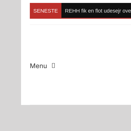
Skip
to
SENESTE
REHH fik en flot udesejr ov
content
Menu