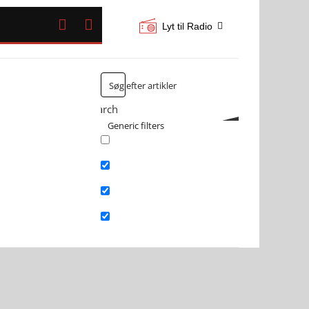


Lyt til Radio
Search
Generic filters
Exact matches only
Search in title
Search in content
Search in excerpt