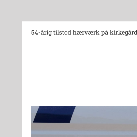
54-årig tilstod hærværk på kirkegår
View
Larger
Image